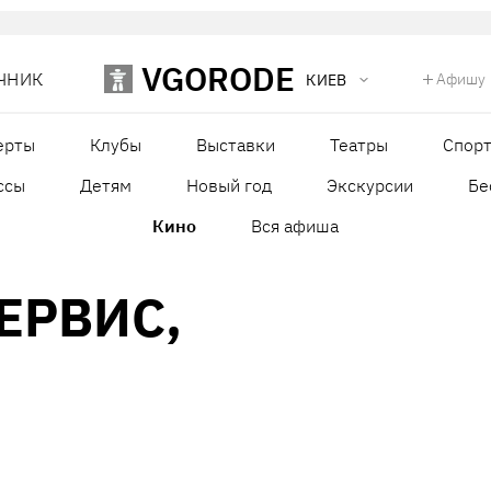
VGORODE
ЧНИК
Афишу
КИЕВ
ерты
Клубы
Выставки
Театры
Спор
ссы
Детям
Новый год
Экскурсии
Бе
Кино
Вся афиша
ЕРВИС,