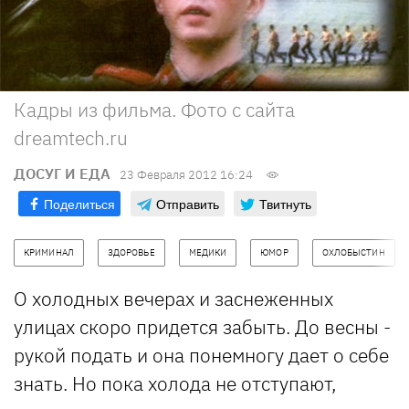
Кадры из фильма. Фото с сайта
dreamtech.ru
ДОСУГ И ЕДА
23 Февраля 2012 16:24
Поделиться
Отправить
Твитнуть
КРИМИНАЛ
ЗДОРОВЬЕ
МЕДИКИ
ЮМОР
ОХЛОБЫСТИН
О холодных вечерах и заснеженных
улицах скоро придется забыть. До весны -
рукой подать и она понемногу дает о себе
знать. Но пока холода не отступают,