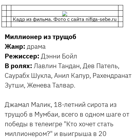
Кадр из фильма. Фото с сайта nifiga-sebe.ru
Миллионер из трущоб
Жанр:
драма
Режиссер:
Дэнни Бойл
В ролях:
Лавлин Тандан, Дев Патель,
Саурабх Шукла, Анил Капур, Рахендранат
Зутши, Женева Талвар.
Джамал Малик, 18-летний сирота из
трущоб в Мумбаи, всего в одном шаге от
победы в телеигре "Кто хочет стать
миллионером?" и выигрыша в 20