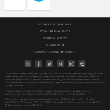
Условия использования
Редакция и контакты
Реклама на сайте
Спецпроекты
Политика конфиденциальности
Использование материалов Vgorode.ua разрешается только при условии прямой и открытой для поисковых
систем гиперссылки на сайт vgorode.ua. Гиперссылка обязательна вне зависимости от полного либо
частичного цитирования. Она должна быть размещена в подзаголовке или в первом абзаце и вести на
цитируемый материал. Использование фотографий и видео разрешается при условии указания источника
vgorode.ua и автора.
Любое копирование, перепечатка и воспроизведение фотографических произведений и/или
аудиовизуальных произведений правообладателя Getty Images – строго запрещается.
Субъект в сфере онлайн-медиа, Название онлайн-медиа - «VGORODE», Адрес: 02091, місто Київ,
ХАРКІВСЬКЕ ШОСЕ, будинок 172-Б, офіс 208/1, E-mail:
sunlight@mediadim.com.ua
, Телефон: 044-205-43-
00, Идентификатор медиа - R40-06066