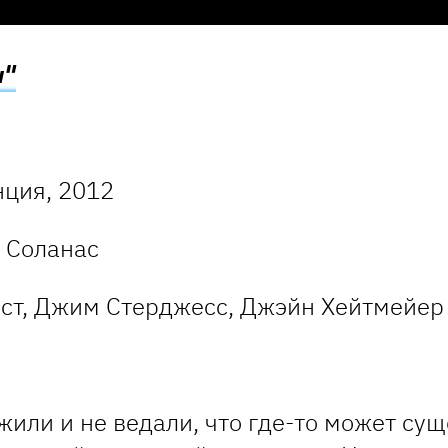
ы"
ция, 2012
 Соланас
ст, Джим Стерджесс, Джэйн Хейтмейер
жили и не ведали, что где-то может су