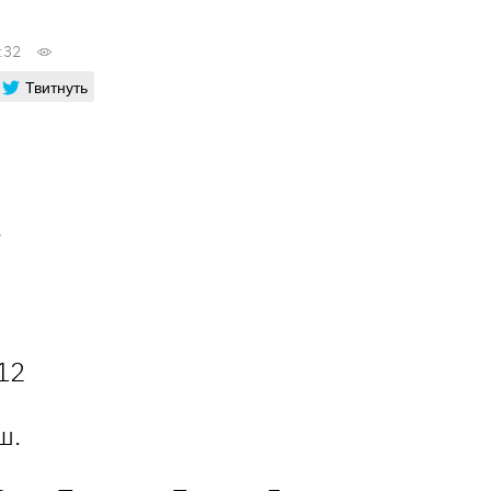
:32
Твитнуть
12
ш.