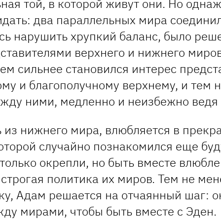
ная той, в которой живут они. Но одна
идать: два параллельных мира соединил
оясь нарушить хрупкий баланс, было ре
ставителями верхнего и нижнего миров
тем сильнее становился интерес предс
ому и благополучному верхнему, и тем 
ежду ними, медленно и неизбежно ведя 
ь из нижнего мира, влюбляется в прекр
которой случайно познакомился еще буд
 только окрепли, но быть вместе влюб
 строгая политика их миров. Тем не мен
ку, Адам решается на отчаянный шаг: о
ду мирами, чтобы быть вместе с Эден.