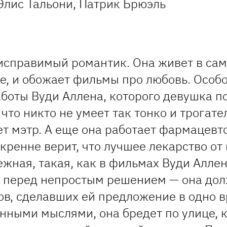
Элис Тальони, Патрик Брюэль
еисправимый романтик. Она живет в са
е, и обожает фильмы про любовь. Особо
оты Вуди Аллена, которого девушка по
 что никто не умеет так тонко и трогате
ает мэтр. А еще она работает фармацевт
кренне верит, что лучшее лекарство от 
ежная, такая, как в фильмах Вуди Алле
 перед непростым решением — она долж
ов, сделавших ей предложение в одно в
нными мыслями, она бредет по улице, 