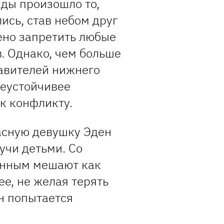
жды произошло то,
ись, став небом друг
шено запретить любые
. Однако, чем больше
тавителей нижнего
неустойчивее
к конфликту.
асную девушку Эден
учи детьми. Со
ленным мешают как
ее, не желая терять
н попытается