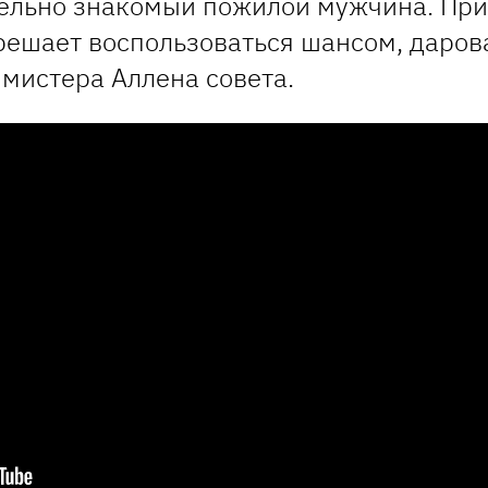
ельно знакомый пожилой мужчина. При
решает воспользоваться шансом, даро
у мистера Аллена совета.