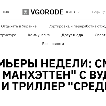
VGORODE
ЧНИК
Афишу
КИЕВ
Отдыхать в Украине
Сортировка и переработка отхо
структура
Коммуналка
Досуг и еда
Спорт
Все новости
МЬЕРЫ НЕДЕЛИ: С
 МАНХЭТТЕН" С В
И ТРИЛЛЕР "СРЕД