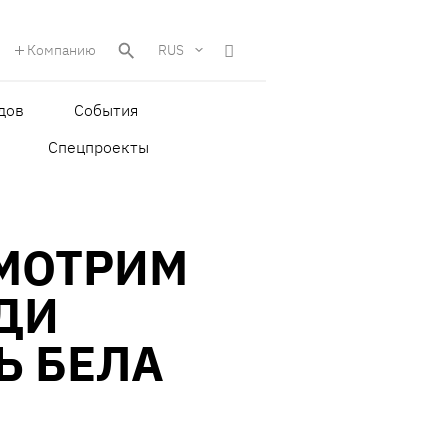
Компанию
RUS
дов
События
Спецпроекты
МОТРИМ
УДИ
Ь БЕЛА