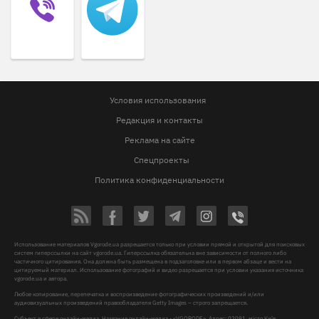
Условия использования
Редакция и контакты
Реклама на сайте
Спецпроекты
Политика конфиденциальности
Использование материалов Vgorode.ua разрешается только при условии прямой и открытой для поисковых
систем гиперссылки на сайт vgorode.ua. Гиперссылка обязательна вне зависимости от полного либо
частичного цитирования. Она должна быть размещена в подзаголовке или в первом абзаце и вести на
цитируемый материал. Использование фотографий и видео разрешается при условии указания источника
vgorode.ua и автора.
Любое копирование, перепечатка и воспроизведение фотографических произведений и/или
аудиовизуальных произведений правообладателя Getty Images – строго запрещается.
Субъект в сфере онлайн-медиа, Название онлайн-медиа - «VGORODE», Адрес: 02091, місто Київ,