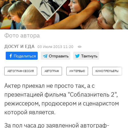
Фото автора
ДОСУГ И ЕДА
03 Июля 2013 11:20
Поделиться
Отправить
Твитнуть
АВТОГРАФ-СЕССИЯ
АВТОГРАФ
ИНТЕРВЬЮ
КИНОПРЕМЬЕРЫ
Актер приехал не просто так, а с
презентацией фильма "Соблазнитель 2",
режиссером, продюсером и сценаристом
которой является.
За пол часа до заявленной автограф-