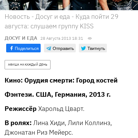
Новость - Досуг и еда - Куда пойти 29
августа: слушаем группу KISS
ДОСУГ И ЕДА
28 Августа 2013 18:31
Поделиться
Отправить
Твитнуть
АФИША НА КАЖДЫЙ ДЕНЬ
Кино: Орудия смерти: Город костей
Фэнтези. США, Германия, 2013 г.
Режиссёр
Харольд Цварт.
В ролях:
Лина Хиди, Лили Коллинз,
Джонатан Риз Мейерс.