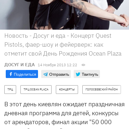
Новость - Досуг и еда - Концерт Quest
Pistols, фаер-шоу и фейерверк: как
отметит свой День Рождения Ocean Plaza
ДОСУГ И ЕДА
14 Ноября 2013 12:22
Поделиться
Отправить
Твитнуть
ТРЦ
ТРЦ OCEAN PLAZA
КОНЦЕРТЫ
ГОЛОСЕЕВСКИЙ РАЙОН
В этот день киевлян ожидает праздничная
дневная программа для детей, конкурсы
от арендаторов, финал акции "50 000