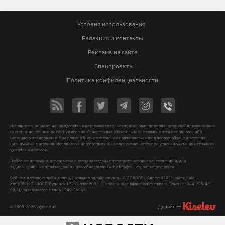
Условия использования
Редакция и контакты
Реклама на сайте
Спецпроекты
Политика конфиденциальности
Использование материалов Vgorode.ua разрешается только при условии прямой и открытой для поисковых
систем гиперссылки на сайт vgorode.ua. Гиперссылка обязательна вне зависимости от полного либо
частичного цитирования. Она должна быть размещена в подзаголовке или в первом абзаце и вести на
цитируемый материал. Использование фотографий и видео разрешается при условии указания источника
vgorode.ua и автора.
Любое копирование, перепечатка и воспроизведение фотографических произведений и/или
аудиовизуальных произведений правообладателя Getty Images – строго запрещается.
Субъект в сфере онлайн-медиа, Название онлайн-медиа - «VGORODE», Адрес: 02091, місто Київ,
ХАРКІВСЬКЕ ШОСЕ, будинок 172-Б, офіс 208/1, E-mail:
sunlight@mediadim.com.ua
, Телефон: 044-205-43-
00, Идентификатор медиа - R40-06066
Дизайн —
© 2009-2026 vgorode.ua