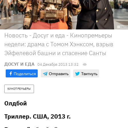
Новость - Досуг и еда - Кинопремьеры
недели: драма с Томом Хэнксом, взрыв
Эйфелевой башни и спасение Санты
ДОСУГ И ЕДА
04 Декабря 2013 13:32
Поделиться
Отправить
Твитнуть
КИНОПРЕМЬЕРЫ
Олдбой
Триллер. США, 2013 г.