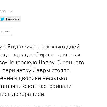
2:50
Твитнуть
ОД 2014
е Януковича несколько дней
год подряд выбирают для этих
во-Печерскую Лавру. С раннего
о периметру Лавры стояло
реннем дворике несолько
тавляли свет, настраивали
лись декорацией.