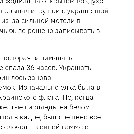
оисходила на открытом воздухе.
он срывал игрушки с украшенной
 из-за сильной метели в
чь было решено записывать в
, которая занималась
 спала 36 часов. Украшать
ришлось заново
емок. Изначально елка была в
раинского флага. Но, когда
 желтые гирлянды на белом
тся в кадре, было решено все
е елочка - в синей гамме с