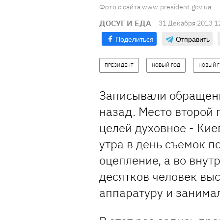
Фото с сайта www.president.gov.ua.
ДОСУГ И ЕДА
31 Декабря 2013 1
Поделиться
Отправить
ПРЕЗИДЕНТ
НОВЫЙ ГОД
НОВЫЙ Г
Записывали обращени
назад. Место второй 
целей духовное - Кие
утра в день съемок п
оцепление, а во внут
десятков человек выс
аппаратуру и занима