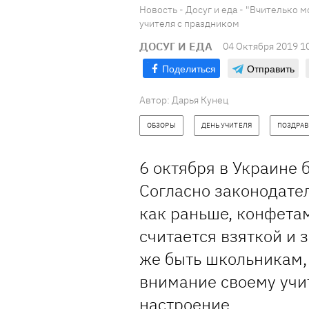
Новость - Досуг и еда - "Вчителько м
учителя с праздником
ДОСУГ И ЕДА
04 Октября 2019 1
Поделиться
Отправить
Автор: Дарья Кунец
ОБЗОРЫ
ДЕНЬ УЧИТЕЛЯ
ПОЗДРА
6 октября в Украине 
Согласно законодател
как раньше, конфета
считается взяткой и
же быть школьникам, 
внимание своему учи
настроение.