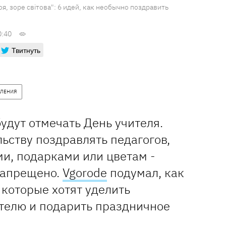
оя, зоре світова": 6 идей, как необычно поздравить
0:40
Твитнуть
ВЛЕНИЯ
будут отмечать День учителя.
ьству поздравлять педагогов,
ми, подарками или цветам -
 запрещено.
Vgorode
подумал, как
которые хотят уделить
телю и подарить праздничное