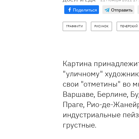
Поделиться
Отправить
ГРАФФИТИ
РИСУНОК
ПЕЧЕРСКИЙ
Картина принадлежит
"уличному" художник
свои "отметины" во м
Варшаве, Берлине, Б
Праге, Рио-де-Жанейр
индустриальные пейз
грустные.