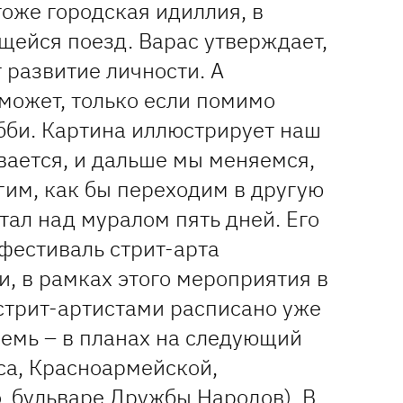
тоже городская идиллия, в
щейся поезд. Варас утверждает,
 развитие личности. А
может, только если помимо
обби. Картина иллюстрирует наш
вается, и дальше мы меняемся,
гим, как бы переходим в другую
ал над муралом пять дней. Его
фестиваль стрит-арта
и, в рамках этого мероприятия в
стрит-артистами расписано уже
семь – в планах на следующий
са, Красноармейской,
, бульваре Дружбы Народов). В