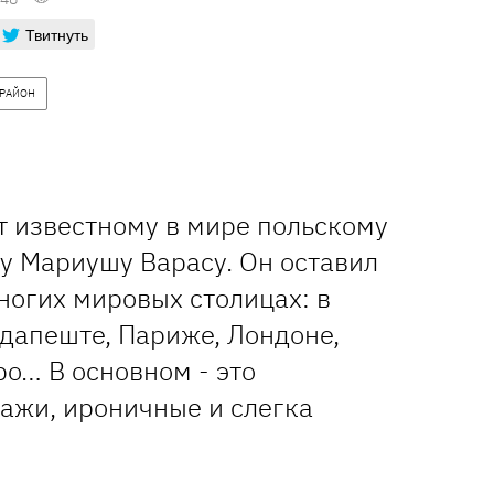
Твитнуть
 РАЙОН
 известному в мире польскому
у Мариушу Варасу. Он оставил
ногих мировых столицах: в
удапеште, Париже, Лондоне,
о… В основном - это
ажи, ироничные и слегка