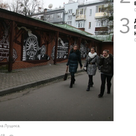
на Лущика.
:48