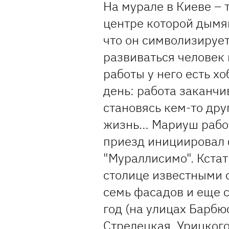
На мурале в Киеве – 
центре которой дымя
что он символизирует
развиваться человек 
работы у него есть х
день: работа заканчи
становясь кем-то дру
жизнь… Мариуш работ
приезд инициировал 
"Мураллисимо". Кстат
столице известными 
семь фасадов и еще 
год (на улицах Барбю
Стрелецкая, Урицкого