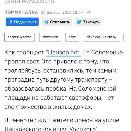
сайта www.sxc.hu.
КОММУНАЛКА
27 Декабря 2012 18:54
Поделиться
Отправить
Твитнуть
ЭЛЕКТРИЧЕСТВО
СВЕТОФОР
СВЕТ
ОТКЛЮЧЕНИЕ СВЕТА
СО
Как сообщает
"Цензор.net"
на Соломенке
пропал свет. Это привело к тому, что
троллейбусы остановились, тем самым
преградив путь другому транспорту –
образовалась пробка. На Соломенской
площади не работают светофоры, нет
электричества в жилых домах.
В темноте сидят жители домов на улице
Липковского (бывшая Урицкого),