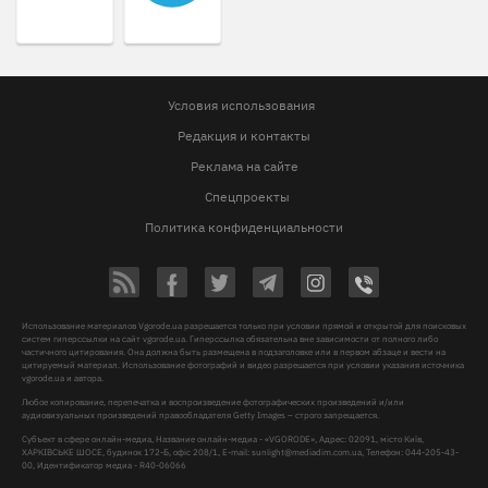
Условия использования
Редакция и контакты
Реклама на сайте
Спецпроекты
Политика конфиденциальности
Использование материалов Vgorode.ua разрешается только при условии прямой и открытой для поисковых
систем гиперссылки на сайт vgorode.ua. Гиперссылка обязательна вне зависимости от полного либо
частичного цитирования. Она должна быть размещена в подзаголовке или в первом абзаце и вести на
цитируемый материал. Использование фотографий и видео разрешается при условии указания источника
vgorode.ua и автора.
Любое копирование, перепечатка и воспроизведение фотографических произведений и/или
аудиовизуальных произведений правообладателя Getty Images – строго запрещается.
Субъект в сфере онлайн-медиа, Название онлайн-медиа - «VGORODE», Адрес: 02091, місто Київ,
ХАРКІВСЬКЕ ШОСЕ, будинок 172-Б, офіс 208/1, E-mail:
sunlight@mediadim.com.ua
, Телефон: 044-205-43-
00, Идентификатор медиа - R40-06066