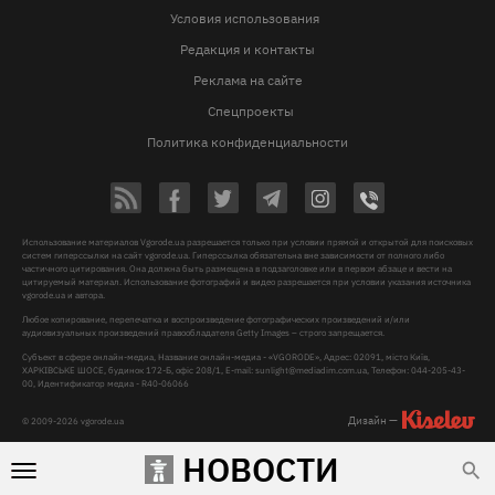
Условия использования
Редакция и контакты
Реклама на сайте
Спецпроекты
Политика конфиденциальности
Использование материалов Vgorode.ua разрешается только при условии прямой и открытой для поисковых
систем гиперссылки на сайт vgorode.ua. Гиперссылка обязательна вне зависимости от полного либо
частичного цитирования. Она должна быть размещена в подзаголовке или в первом абзаце и вести на
цитируемый материал. Использование фотографий и видео разрешается при условии указания источника
vgorode.ua и автора.
Любое копирование, перепечатка и воспроизведение фотографических произведений и/или
аудиовизуальных произведений правообладателя Getty Images – строго запрещается.
Субъект в сфере онлайн-медиа, Название онлайн-медиа - «VGORODE», Адрес: 02091, місто Київ,
ХАРКІВСЬКЕ ШОСЕ, будинок 172-Б, офіс 208/1, E-mail:
sunlight@mediadim.com.ua
, Телефон: 044-205-43-
00, Идентификатор медиа - R40-06066
Дизайн —
© 2009-2026 vgorode.ua
НОВОСТИ