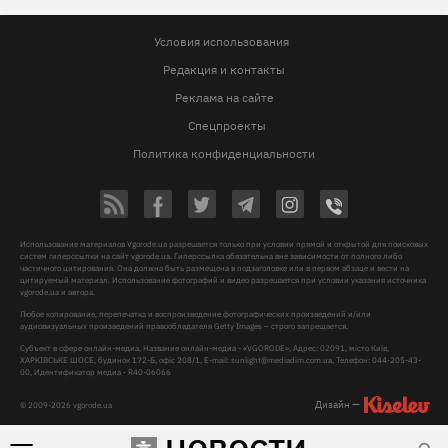
Условия использования
Редакция и контакты
Реклама на сайте
Спецпроекты
Политика конфиденциальности
Использование материалов Vgorode.ua разрешается только при условии прямой и открытой для поисковых
систем гиперссылки на сайт vgorode.ua. Гиперссылка обязательна вне зависимости от полного либо
частичного цитирования. Она должна быть размещена в подзаголовке или в первом абзаце и вести на
цитируемый материал. Использование фотографий и видео разрешается при условии указания источника
vgorode.ua и автора.
Любое копирование, перепечатка и воспроизведение фотографических произведений и/или
аудиовизуальных произведений правообладателя Getty Images – строго запрещается.
Субъект в сфере онлайн-медиа, Название онлайн-медиа - «VGORODE», Адрес: 02091, місто Київ,
ХАРКІВСЬКЕ ШОСЕ, будинок 172-Б, офіс 208/1, E-mail:
sunlight@mediadim.com.ua
, Телефон: 044-205-43-
00, Идентификатор медиа - R40-06066
Дизайн —
© 2009-2026 vgorode.ua