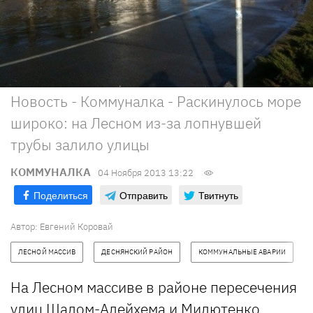
Новость - Коммуналка - Раскинулось море
широко: на Лесном из-за лопнувшей
трубы залило улицы
КОММУНАЛКА
04 Ноября 2013 13:22
Поделиться
Отправить
Твитнуть
Автор: Евгений Коровай
ЛЕСНОЙ МАССИВ
ДЕСНЯНСКИЙ РАЙОН
КОММУНАЛЬНЫЕ АВАРИИ
На Лесном массиве в районе пересечения
улиц Шалом-Алейхема и Милютенко