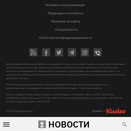
Условия использования
Редакция и контакты
Реклама на сайте
Спецпроекты
Политика конфиденциальности
Использование материалов Vgorode.ua разрешается только при условии прямой и открытой для поисковых
систем гиперссылки на сайт vgorode.ua. Гиперссылка обязательна вне зависимости от полного либо
частичного цитирования. Она должна быть размещена в подзаголовке или в первом абзаце и вести на
цитируемый материал. Использование фотографий и видео разрешается при условии указания источника
vgorode.ua и автора.
Любое копирование, перепечатка и воспроизведение фотографических произведений и/или
аудиовизуальных произведений правообладателя Getty Images – строго запрещается.
Субъект в сфере онлайн-медиа, Название онлайн-медиа - «VGORODE», Адрес: 02091, місто Київ,
ХАРКІВСЬКЕ ШОСЕ, будинок 172-Б, офіс 208/1, E-mail:
sunlight@mediadim.com.ua
, Телефон: 044-205-43-
00, Идентификатор медиа - R40-06066
Дизайн —
© 2009-2026 vgorode.ua
НОВОСТИ