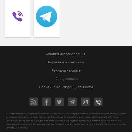
Условия использования
Редакция и контакты
Реклама на сайте
Спецпроекты
Политика конфиденциальности
Использование материалов Vgorode.ua разрешается только при условии прямой и открытой для поисковых
систем гиперссылки на сайт vgorode.ua. Гиперссылка обязательна вне зависимости от полного либо
частичного цитирования. Она должна быть размещена в подзаголовке или в первом абзаце и вести на
цитируемый материал. Использование фотографий и видео разрешается при условии указания источника
vgorode.ua и автора.