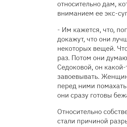
относительно дам, к
вниманием ее экс-су
- Им кажется, что, по
докажут, что они луч
некоторых вещей. Что
раз. Потом они думают
Седоковой, он какой-
завоевывать. Женщины
перед ними помахать
они сразу готовы беж
Относительно собств
стали причиной разры