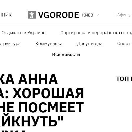
VGORODE
ЧНИК
Афишу
КИЕВ
Отдыхать в Украине
Сортировка и переработка отхо
структура
Коммуналка
Досуг и еда
Спорт
Все новости
КА АННА
ТОП
А: ХОРОШАЯ
НЕ ПОСМЕЕТ
АЙКНУТЬ"