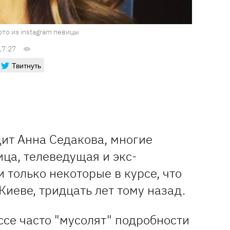
то из instagram певицы
17:27
Твитнуть
дит Анна Седакова, многие
ица, телеведущая и экс-
и только некоторые в курсе, что
Киеве, тридцать лет тому назад.
ссе часто "мусолят" подробности