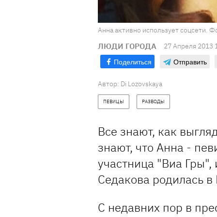
Анна активно использует соцсети. Фо
ЛЮДИ ГОРОДА
27 Апреля 2013 
Поделиться
Отправить
Автор:
Di Lozovskaya
ПЕВИЦЫ
РАЗВОДЫ
Все знают, как выгля
знают, что Анна - пев
участница "Виа Гры", 
Седакова родилась в 
С недавних пор в пре