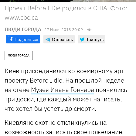
Проект Before I Die родился в США. Фото:
www.cbc.ca
ЛЮДИ ГОРОДА
27 Июня 2013 20:09
Поделиться
Отправить
Твитнуть
ЛЮДИ ГОРОДА
Киев присоединился ко всемирному арт-
проекту Before I die. На прошлой неделе
на стене
Музея Ивана Гончара
появились
три доски, где каждый может написать,
что хотел бы успеть до смерти.
Киевляне охотно откликнулись на
возможность записать свое пожелание.