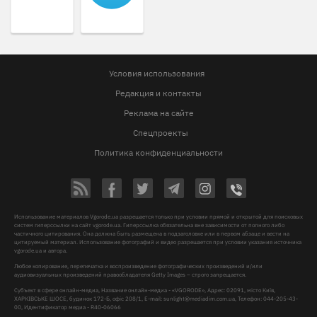
Условия использования
Редакция и контакты
Реклама на сайте
Спецпроекты
Политика конфиденциальности
Использование материалов Vgorode.ua разрешается только при условии прямой и открытой для поисковых
систем гиперссылки на сайт vgorode.ua. Гиперссылка обязательна вне зависимости от полного либо
частичного цитирования. Она должна быть размещена в подзаголовке или в первом абзаце и вести на
цитируемый материал. Использование фотографий и видео разрешается при условии указания источника
vgorode.ua и автора.
Любое копирование, перепечатка и воспроизведение фотографических произведений и/или
аудиовизуальных произведений правообладателя Getty Images – строго запрещается.
Субъект в сфере онлайн-медиа, Название онлайн-медиа - «VGORODE», Адрес: 02091, місто Київ,
ХАРКІВСЬКЕ ШОСЕ, будинок 172-Б, офіс 208/1, E-mail:
sunlight@mediadim.com.ua
, Телефон: 044-205-43-
00, Идентификатор медиа - R40-06066