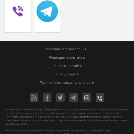
Условия использования
Редакция и контакты
Реклама на сайте
Спецпроекты
Политика конфиденциальности
Использование материалов Vgorode.ua разрешается только при условии прямой и открытой для поисковых
систем гиперссылки на сайт vgorode.ua. Гиперссылка обязательна вне зависимости от полного либо
частичного цитирования. Она должна быть размещена в подзаголовке или в первом абзаце и вести на
цитируемый материал. Использование фотографий и видео разрешается при условии указания источника
vgorode.ua и автора.
Любое копирование, перепечатка и воспроизведение фотографических произведений и/или
аудиовизуальных произведений правообладателя Getty Images – строго запрещается.