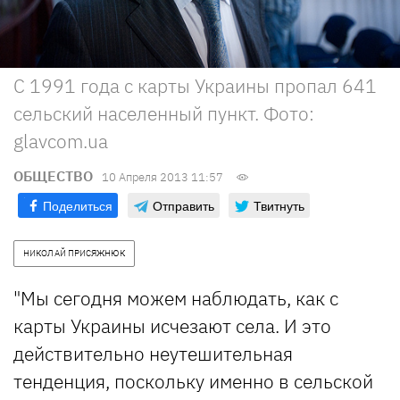
С 1991 года с карты Украины пропал 641
сельский населенный пункт. Фото:
glavcom.ua
ОБЩЕСТВО
10 Апреля 2013 11:57
Поделиться
Отправить
Твитнуть
НИКОЛАЙ ПРИСЯЖНЮК
"Мы сегодня можем наблюдать, как с
карты Украины исчезают села. И это
действительно неутешительная
тенденция, поскольку именно в сельской