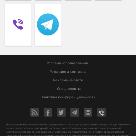
Условия использования
Редакция и контакты
Реклама на сайте
Спецпроекты
Политика конфиденциальности
Использование материалов Vgorode.ua разрешается только при условии прямой и открытой для поисковых
систем гиперссылки на сайт vgorode.ua. Гиперссылка обязательна вне зависимости от полного либо
частичного цитирования. Она должна быть размещена в подзаголовке или в первом абзаце и вести на
цитируемый материал. Использование фотографий и видео разрешается при условии указания источника