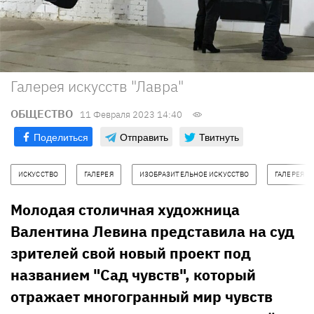
Галерея искусств "Лавра"
ОБЩЕСТВО
11 Февраля 2023 14:40
Поделиться
Отправить
Твитнуть
ИСКУССТВО
ГАЛЕРЕЯ
ИЗОБРАЗИТЕЛЬНОЕ ИСКУССТВО
ГАЛЕРЕЯ "Л
Молодая столичная художница
Валентина Левина представила на суд
зрителей свой новый проект под
названием "Сад чувств", который
отражает многогранный мир чувств