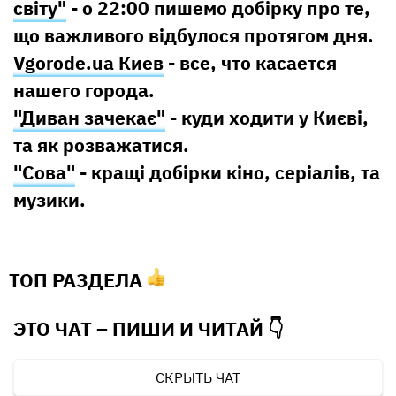
світу"
- о 22:00 пишемо добірку про те,
що важливого відбулося протягом дня.
Vgorode.ua Киев
- все, что касается
нашего города.
"Диван зачекає"
- куди ходити у Києві,
та як розважатися.
"Сова"
- кращі добірки кіно, серіалів, та
музики.
ТОП РАЗДЕЛА
ЭТО ЧАТ – ПИШИ И
ЧИТАЙ 👇
СКРЫТЬ ЧАТ