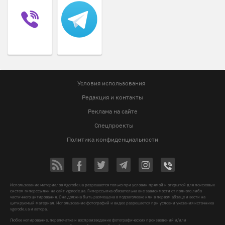
Условия использования
Редакция и контакты
Реклама на сайте
Спецпроекты
Политика конфиденциальности
Использование материалов Vgorode.ua разрешается только при условии прямой и открытой для поисковых
систем гиперссылки на сайт vgorode.ua. Гиперссылка обязательна вне зависимости от полного либо
частичного цитирования. Она должна быть размещена в подзаголовке или в первом абзаце и вести на
цитируемый материал. Использование фотографий и видео разрешается при условии указания источника
vgorode.ua и автора.
Любое копирование, перепечатка и воспроизведение фотографических произведений и/или