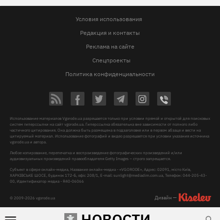
Условия использования
Редакция и контакты
Реклама на сайте
Спецпроекты
Политика конфиденциальности
Использование материалов Vgorode.ua разрешается только при условии прямой и открытой для поисковых
систем гиперссылки на сайт vgorode.ua. Гиперссылка обязательна вне зависимости от полного либо
частичного цитирования. Она должна быть размещена в подзаголовке или в первом абзаце и вести на
цитируемый материал. Использование фотографий и видео разрешается при условии указания источника
vgorode.ua и автора.
Любое копирование, перепечатка и воспроизведение фотографических произведений и/или
аудиовизуальных произведений правообладателя Getty Images – строго запрещается.
Субъект в сфере онлайн-медиа, Название онлайн-медиа - «VGORODE», Адрес: 02091, місто Київ,
ХАРКІВСЬКЕ ШОСЕ, будинок 172-Б, офіс 208/1, E-mail:
sunlight@mediadim.com.ua
, Телефон: 044-205-43-
00, Идентификатор медиа - R40-06066
Дизайн —
© 2009-2026 vgorode.ua
НОВОСТИ