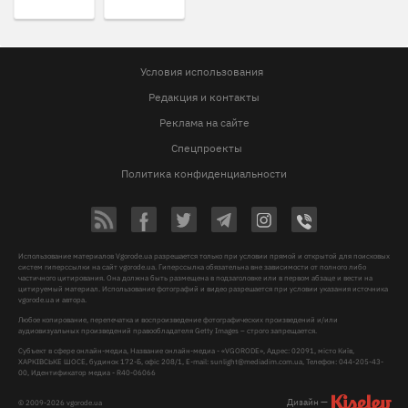
Условия использования
Редакция и контакты
Реклама на сайте
Спецпроекты
Политика конфиденциальности
Использование материалов Vgorode.ua разрешается только при условии прямой и открытой для поисковых
систем гиперссылки на сайт vgorode.ua. Гиперссылка обязательна вне зависимости от полного либо
частичного цитирования. Она должна быть размещена в подзаголовке или в первом абзаце и вести на
цитируемый материал. Использование фотографий и видео разрешается при условии указания источника
vgorode.ua и автора.
Любое копирование, перепечатка и воспроизведение фотографических произведений и/или
аудиовизуальных произведений правообладателя Getty Images – строго запрещается.
Субъект в сфере онлайн-медиа, Название онлайн-медиа - «VGORODE», Адрес: 02091, місто Київ,
ХАРКІВСЬКЕ ШОСЕ, будинок 172-Б, офіс 208/1, E-mail:
sunlight@mediadim.com.ua
, Телефон: 044-205-43-
00, Идентификатор медиа - R40-06066
Дизайн —
© 2009-2026 vgorode.ua