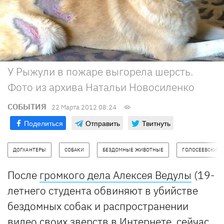
У Рыжули в пожаре выгорела шерсть.
Фото из архива Натальи Новосиленко
СОБЫТИЯ
22 Марта 2012 08:24
Поделиться
Отправить
Твитнуть
ДОГХАНТЕРЫ
СОБАКИ
БЕЗДОМНЫЕ ЖИВОТНЫЕ
ГОЛОСЕЕВСКИЙ 
После
громкого дела Алексея Ведулы
(19-
летнего студента обвиняют в убийстве
бездомных собак и распространении
видео своих зверств в Интернете, сейчас