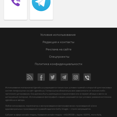
Условия использования
Редакция и контакты
Реклама на сайте
Спецпроекты
Политика конфиденциальности
Использование материалов Vgorode.ua разрешается только при условии прямой и открытой для поисковых
систем гиперссылки на сайт vgorode.ua. Гиперссылка обязательна вне зависимости от полного либо
частичного цитирования. Она должна быть размещена в подзаголовке или в первом абзаце и вести на
цитируемый материал. Использование фотографий и видео разрешается при условии указания источника
vgorode.ua и автора.
Любое копирование, перепечатка и воспроизведение фотографических произведений и/или
аудиовизуальных произведений правообладателя Getty Images – строго запрещается.
Субъект в сфере онлайн-медиа, Название онлайн-медиа - «VGORODE», Адрес: 02091, місто Київ,