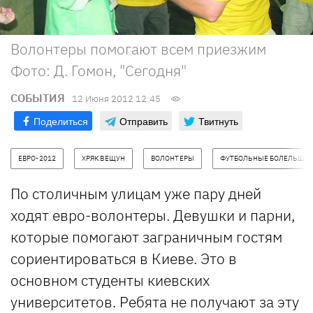
Волонтеры помогают всем приезжим
Фото: Д. Гомон, "Сегодня"
СОБЫТИЯ
12 Июня 2012 12:45
Поделиться
Отправить
Твитнуть
ЕВРО-2012
ХРЯК ВЕЩУН
ВОЛОНТЕРЫ
ФУТБОЛЬНЫЕ БОЛЕЛЬЩИ
По столичным улицам уже пару дней
ходят евро-волонтеры. Девушки и парни,
которые помогают заграничным гостям
сориентироваться в Киеве. Это в
основном студенты киевских
университетов. Ребята не получают за эту