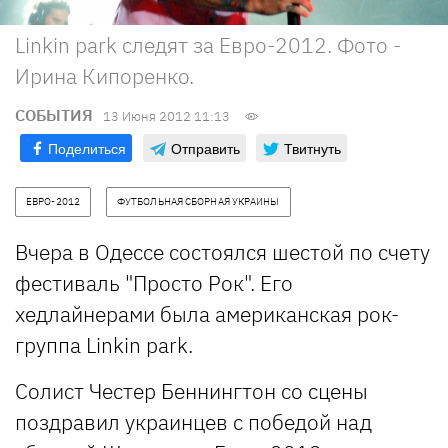
Linkin park следят за Евро-2012. Фото -
Ирина Кипоренко.
СОБЫТИЯ
13 Июня 2012 11:13
Поделиться
Отправить
Твитнуть
ЕВРО-2012
ФУТБОЛЬНАЯ СБОРНАЯ УКРАИНЫ
Вчера в Одессе состоялся шестой по счету
фестиваль "Просто Рок". Его
хедлайнерами была американская рок-
группа Linkin park.
Солист Честер Беннингтон со сцены
поздравил украинцев с победой над