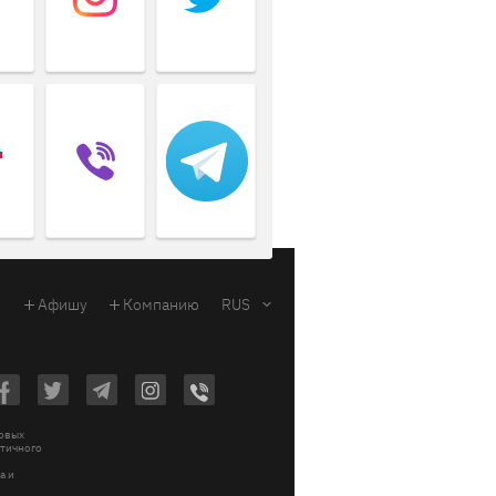
Афишу
Компанию
RUS
ковых
стичного
a и