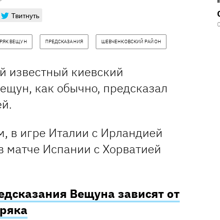
Твитнуть
РЯК ВЕЩУН
ПРЕДСКАЗАНИЯ
ШЕВЧЕНКОВСКИЙ РАЙОН
ый известный киевский
ещун, как обычно, предсказал
й.
м, в игре Италии с Ирландией
в матче Испании с Хорватией
едсказания Вещуна зависят от
хряка