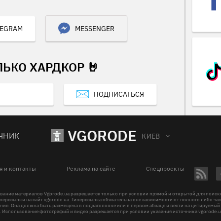
LEGRAM
MESSENGER
ЛЬКО ХАРДКОР 🤘
ПОДПИСАТЬСЯ
VGORODE
ЧНИК
КИЕВ
я и контакты
Реклама на сайте
Спецпроекты
вание материалов Vgorode.ua разрешается только при условии прямой и открытой для поис
перссылки на сайт vgorode.ua. Гиперссылка обязательна вне зависимости от полного либо ча
ния. Она должна быть размещена в подзаголовке или в первом абзаце и вести на цитируемый
. Использование фотографий и видео разрешается при условии указания источника vgorode.u