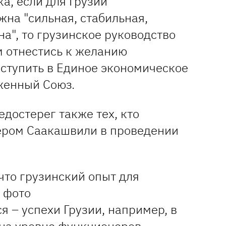
а, если для Грузии
жна "сильная, стабильная,
а", то грузинское руководство
 отнестись к желанию
вступить в Единое экономическое
женный Союз.
достерег также тех, кто
ером Саакашвили в проведении
я – успехи Грузии, например, в