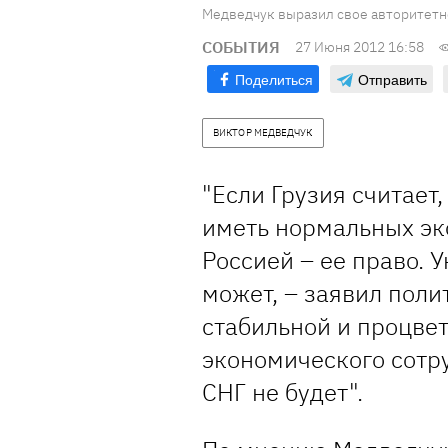
Медведчук выразил свое авторитетн
СОБЫТИЯ
27 Июня 2012 16:58
Поделиться
Отправить
ВИКТОР МЕДВЕДЧУК
"Если Грузия считает,
иметь нормальных эк
Россией – ее право. 
может, – заявил поли
стабильной и процве
экономического сотр
СНГ не будет".