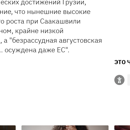
ческих достижений Грузии,
ние, что нынешние высокие
о роста при Саакашвили
ном, крайне низкой
, а "безрассудная августовская
… осуждена даже ЕС".
ЭТО 