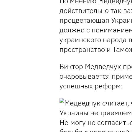
По мнению Медведчук
действительно так ва
процветающая Украин
должно с пониманием
украинского народа 
пространство и Тамо
Виктор Медведчук пре
очаровывается прим
успешных реформ:
Не могу не согласитьс