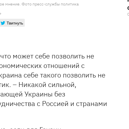
ое мнение. Фото пресс-службы политика
Твитнуть
 что может себе позволить не
ономических отношений с
Украина себе такого позволить не
тик. – Никакой сильной,
тающей Украины без
удничества с Россией и странами