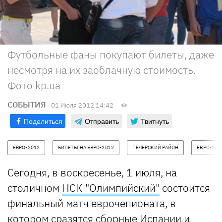
Футбольные фаны покупают билеты, даже
несмотря на их заоблачную стоимость.
Фото kp.ua
СОБЫТИЯ
01 Июля 2012 14:42
Поделиться
Отправить
Твитнуть
ЕВРО-2012
БИЛЕТЫ НА ЕВРО-2012
ПЕЧЕРСКИЙ РАЙОН
ЕВРО-201
Сегодня, в воскресенье, 1 июля, на
столичном
НСК "Олимпийский"
состоится
финальный матч еврочепионата, в
котором сразятся сборные Испании и