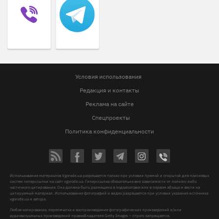
Условия использования
Редакция и контакты
Реклама на сайте
Спецпроекты
Политика конфиденциальности
Использование материалов Vgorode.ua разрешается только при условии прямой и открытой для поисковых
систем гиперссылки на сайт vgorode.ua. Гиперссылка обязательна вне зависимости от полного либо
частичного цитирования. Она должна быть размещена в подзаголовке или в первом абзаце и вести на
цитируемый материал. Использование фотографий и видео разрешается при условии указания источника
vgorode.ua и автора.
Любое копирование, перепечатка и воспроизведение фотографических произведений и/или
аудиовизуальных произведений правообладателя Getty Images – строго запрещается.