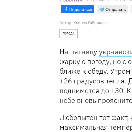
Поделиться
Отправить
Автор: Ксения Габриадзе
ПОГОДА
На пятницу
украинск
жаркую погоду, но с 
ближе к обеду. Утро
+26 градусов тепла. 
поднимется до +30. К 
небе вновь прояснитс
Любопытен тот факт, 
максимальная темпер