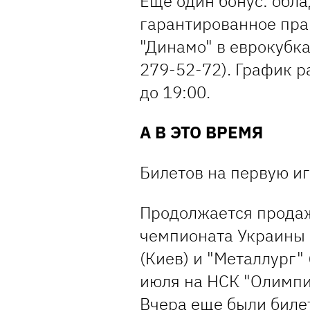
Еще один бонус: обл
гарантированное пра
"Динамо" в еврокубка
279-52-72). График р
до 19:00.
А В ЭТО ВРЕМЯ
Билетов на первую и
Продолжается продаж
чемпионата Украины
(Киев) и "Металлург"
июля на НСК "Олимпий
Вчера еще были билет