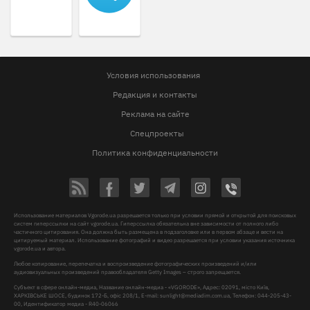
Условия использования
Редакция и контакты
Реклама на сайте
Спецпроекты
Политика конфиденциальности
Использование материалов Vgorode.ua разрешается только при условии прямой и открытой для поисковых
систем гиперссылки на сайт vgorode.ua. Гиперссылка обязательна вне зависимости от полного либо
частичного цитирования. Она должна быть размещена в подзаголовке или в первом абзаце и вести на
цитируемый материал. Использование фотографий и видео разрешается при условии указания источника
vgorode.ua и автора.
Любое копирование, перепечатка и воспроизведение фотографических произведений и/или
аудиовизуальных произведений правообладателя Getty Images – строго запрещается.
Субъект в сфере онлайн-медиа, Название онлайн-медиа - «VGORODE», Адрес: 02091, місто Київ,
ХАРКІВСЬКЕ ШОСЕ, будинок 172-Б, офіс 208/1, E-mail:
sunlight@mediadim.com.ua
, Телефон: 044-205-43-
00, Идентификатор медиа - R40-06066