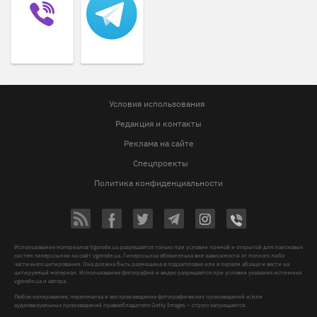
Условия использования
Редакция и контакты
Реклама на сайте
Спецпроекты
Политика конфиденциальности
Использование материалов Vgorode.ua разрешается только при условии прямой и открытой для поисковых
систем гиперссылки на сайт vgorode.ua. Гиперссылка обязательна вне зависимости от полного либо
частичного цитирования. Она должна быть размещена в подзаголовке или в первом абзаце и вести на
цитируемый материал. Использование фотографий и видео разрешается при условии указания источника
vgorode.ua и автора.
Любое копирование, перепечатка и воспроизведение фотографических произведений и/или
аудиовизуальных произведений правообладателя Getty Images – строго запрещается.