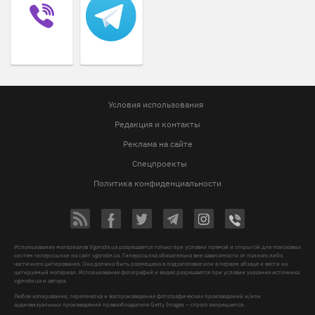
Условия использования
Редакция и контакты
Реклама на сайте
Спецпроекты
Политика конфиденциальности
Использование материалов Vgorode.ua разрешается только при условии прямой и открытой для поисковых
систем гиперссылки на сайт vgorode.ua. Гиперссылка обязательна вне зависимости от полного либо
частичного цитирования. Она должна быть размещена в подзаголовке или в первом абзаце и вести на
цитируемый материал. Использование фотографий и видео разрешается при условии указания источника
vgorode.ua и автора.
Любое копирование, перепечатка и воспроизведение фотографических произведений и/или
аудиовизуальных произведений правообладателя Getty Images – строго запрещается.