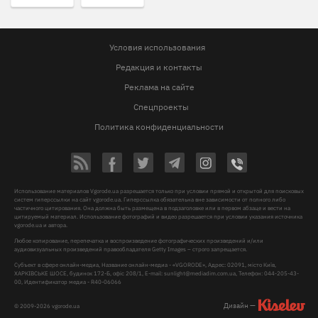
Условия использования
Редакция и контакты
Реклама на сайте
Спецпроекты
Политика конфиденциальности
Использование материалов Vgorode.ua разрешается только при условии прямой и открытой для поисковых
систем гиперссылки на сайт vgorode.ua. Гиперссылка обязательна вне зависимости от полного либо
частичного цитирования. Она должна быть размещена в подзаголовке или в первом абзаце и вести на
цитируемый материал. Использование фотографий и видео разрешается при условии указания источника
vgorode.ua и автора.
Любое копирование, перепечатка и воспроизведение фотографических произведений и/или
аудиовизуальных произведений правообладателя Getty Images – строго запрещается.
Субъект в сфере онлайн-медиа, Название онлайн-медиа - «VGORODE», Адрес: 02091, місто Київ,
ХАРКІВСЬКЕ ШОСЕ, будинок 172-Б, офіс 208/1, E-mail:
sunlight@mediadim.com.ua
, Телефон: 044-205-43-
00, Идентификатор медиа - R40-06066
Дизайн —
© 2009-2026 vgorode.ua