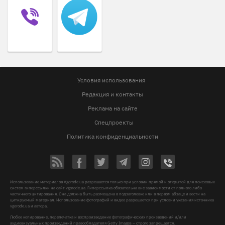
Условия использования
Редакция и контакты
Реклама на сайте
Спецпроекты
Политика конфиденциальности
Использование материалов Vgorode.ua разрешается только при условии прямой и открытой для поисковых
систем гиперссылки на сайт vgorode.ua. Гиперссылка обязательна вне зависимости от полного либо
частичного цитирования. Она должна быть размещена в подзаголовке или в первом абзаце и вести на
цитируемый материал. Использование фотографий и видео разрешается при условии указания источника
vgorode.ua и автора.
Любое копирование, перепечатка и воспроизведение фотографических произведений и/или
аудиовизуальных произведений правообладателя Getty Images – строго запрещается.