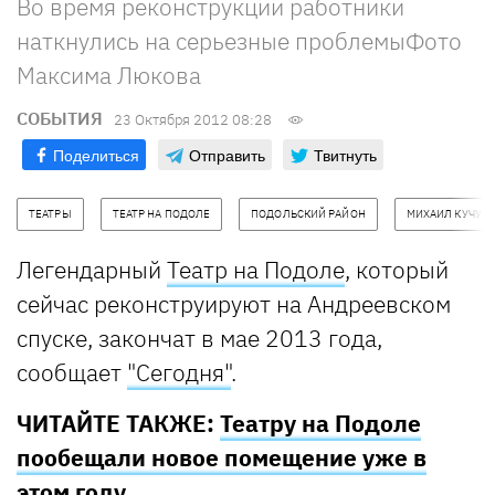
Во время реконструкции работники
наткнулись на серьезные проблемыФото
Максима Люкова
СОБЫТИЯ
23 Октября 2012 08:28
Поделиться
Отправить
Твитнуть
ТЕАТРЫ
ТЕАТР НА ПОДОЛЕ
ПОДОЛЬСКИЙ РАЙОН
МИХАИЛ КУЧУК
Легендарный
Театр на Подоле
, который
сейчас реконструируют на Андреевском
спуске, закончат в мае 2013 года,
сообщает
"Сегодня"
.
ЧИТАЙТЕ ТАКЖЕ:
Театру на Подоле
пообещали новое помещение уже в
этом году