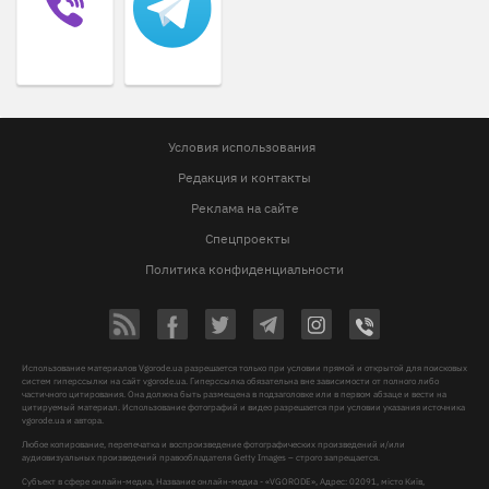
Условия использования
Редакция и контакты
Реклама на сайте
Спецпроекты
Политика конфиденциальности
Использование материалов Vgorode.ua разрешается только при условии прямой и открытой для поисковых
систем гиперссылки на сайт vgorode.ua. Гиперссылка обязательна вне зависимости от полного либо
частичного цитирования. Она должна быть размещена в подзаголовке или в первом абзаце и вести на
цитируемый материал. Использование фотографий и видео разрешается при условии указания источника
vgorode.ua и автора.
Любое копирование, перепечатка и воспроизведение фотографических произведений и/или
аудиовизуальных произведений правообладателя Getty Images – строго запрещается.
Субъект в сфере онлайн-медиа, Название онлайн-медиа - «VGORODE», Адрес: 02091, місто Київ,