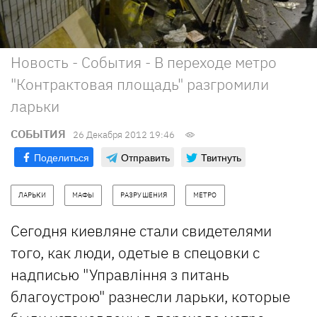
Новость - События - В переходе метро
"Контрактовая площадь" разгромили
ларьки
СОБЫТИЯ
26 Декабря 2012 19:46
Поделиться
Отправить
Твитнуть
ЛАРЬКИ
МАФЫ
РАЗРУШЕНИЯ
МЕТРО
Сегодня киевляне стали свидетелями
того, как люди, одетые в спецовки с
надписью "Управління з питань
благоустрою" разнесли ларьки, которые