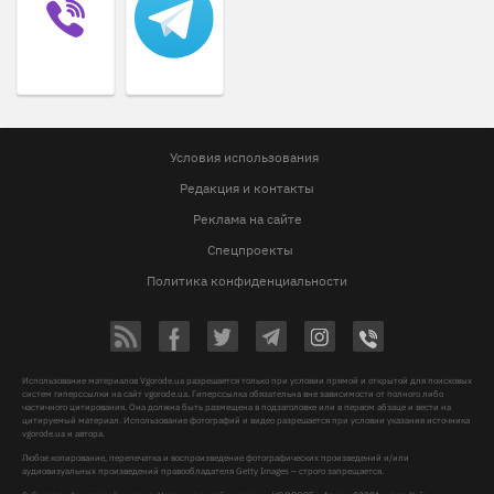
Условия использования
Редакция и контакты
Реклама на сайте
Спецпроекты
Политика конфиденциальности
Использование материалов Vgorode.ua разрешается только при условии прямой и открытой для поисковых
систем гиперссылки на сайт vgorode.ua. Гиперссылка обязательна вне зависимости от полного либо
частичного цитирования. Она должна быть размещена в подзаголовке или в первом абзаце и вести на
цитируемый материал. Использование фотографий и видео разрешается при условии указания источника
vgorode.ua и автора.
Любое копирование, перепечатка и воспроизведение фотографических произведений и/или
аудиовизуальных произведений правообладателя Getty Images – строго запрещается.