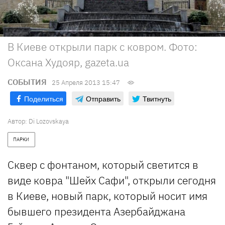
В Киеве открыли парк с ковром. Фото:
Оксана Худояр, gazeta.ua
СОБЫТИЯ
25 Апреля 2013 15:47
Поделиться
Отправить
Твитнуть
Автор:
Di Lozovskaya
ПАРКИ
Сквер с фонтаном, который светится в
виде ковра "Шейх Сафи", открыли сегодня
в Киеве, н
овый парк, который носит имя
бывшего президента Азербайджана