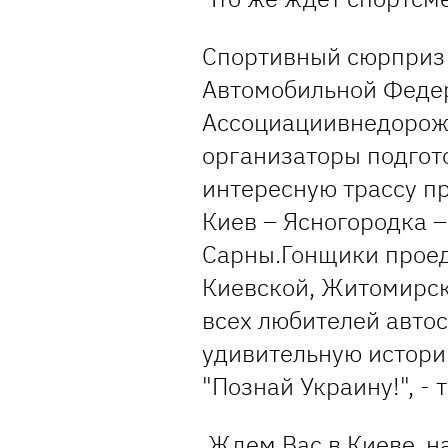
Спортивный сюрприз 
Автомобильной Феде
Ассоциациивнедорожн
организаторы подгот
интересную трассу п
Киев – Ясногородка –
Сарны.Гонщики проед
Киевской, Житомирск
всех любителей авто
удивительную истори
"Познай Украину!", -
Ждем Вас в Киеве, н