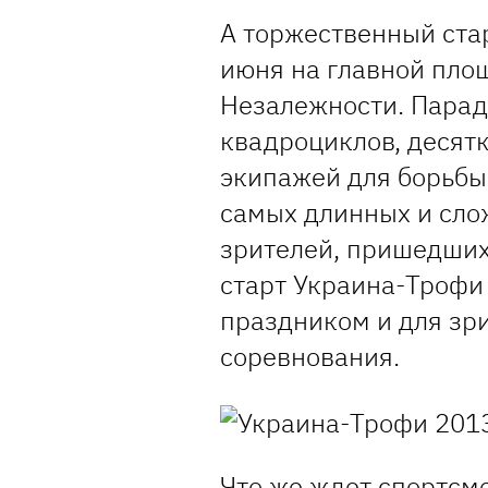
А торжественный ста
июня на главной пло
Незалежности. Парад
квадроциклов, десят
экипажей для борьбы 
самых длинных и слож
зрителей, пришедших
старт Украина-Трофи
праздником и для зри
соревнования.
Что же ждет спортсм