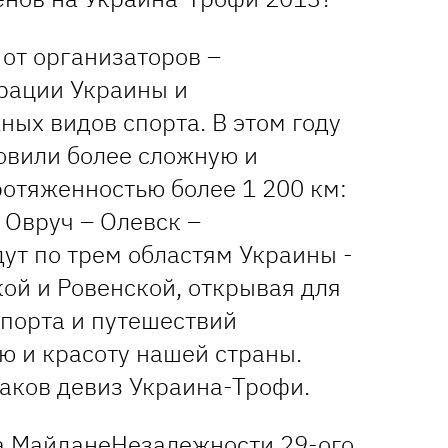
от организаторов –
рации Украины и
ых видов спорта. В этом году
овили более сложную и
ротяженностью более 1 200 км:
 Овруч – Олевск –
ут по трем областям Украины -
ой и Ровенской, открывая для
спорта и путешествий
ю и красоту нашей страны.
 таков девиз Украина-Трофи.
а МайданеНезалежности 29-ого