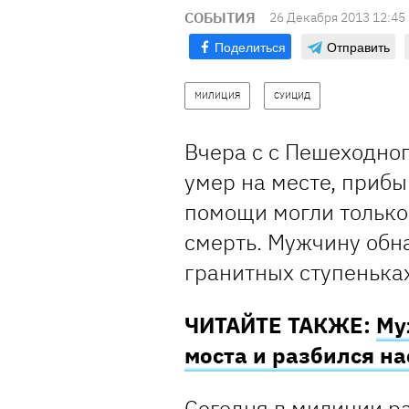
СОБЫТИЯ
26 Декабря 2013 12:45
Поделиться
Отправить
МИЛИЦИЯ
СУИЦИД
Вчера с с Пешеходног
умер на месте, приб
помощи могли только
смерть. Мужчину обн
гранитных ступеньках
ЧИТАЙТЕ ТАКЖЕ:
Му
моста и разбился н
Сегодня в милиции р