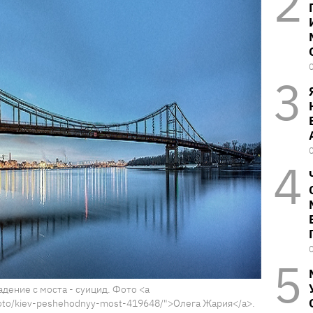
дение с моста - суицид. Фото <a
hoto/kiev-peshehodnyy-most-419648/">Олега Жария</a>.