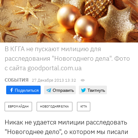
В КГГА не пускают милицию для
расследования "Новогоднего дела". Фото
с сайта goodportal.com.ua
СОБЫТИЯ
27 Декабря 2013 13:32
Поделиться
Отправить
Твитнуть
ЕВРОМАЙДАН
НОВОГОДНЯЯ ЕЛКА
КГГА
Никак не удается милиции расследовать
"Новогоднее дело", о котором мы писали