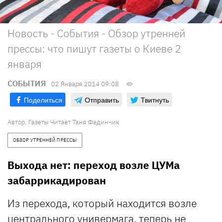
Новость - События - Обзор утренней
прессы: что пишут газеты о Киеве 2
января
СОБЫТИЯ
02 Января 2014 09:08
Поделиться
Отправить
Твитнуть
Автор: Газеты Читает Таня Фединчик
ОБЗОР УТРЕННЕЙ ПРЕССЫ
Выхода нет: переход возле ЦУМа
забаррикадирован
Из перехода, который находится возле
центрального универмага, теперь не