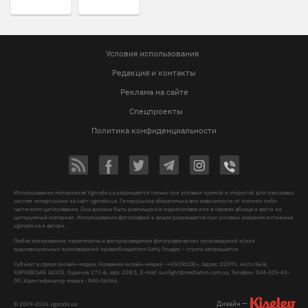
Условия использования
Редакция и контакты
Реклама на сайте
Спецпроекты
Политика конфиденциальности
Использование материалов Vgorode.ua разрешается только при условии прямой и открытой для поисковых
систем гиперссылки на сайт vgorode.ua. Гиперссылка обязательна вне зависимости от полного либо
частичного цитирования. Она должна быть размещена в подзаголовке или в первом абзаце и вести на
цитируемый материал. Использование фотографий и видео разрешается при условии указания источника
vgorode.ua и автора.
Любое копирование, перепечатка и воспроизведение фотографических произведений и/или
аудиовизуальных произведений правообладателя Getty Images – строго запрещается.
Субъект в сфере онлайн-медиа, Название онлайн-медиа - «VGORODE», Адрес: 02091, місто Київ,
ХАРКІВСЬКЕ ШОСЕ, будинок 172-Б, офіс 208/1, E-mail:
sunlight@mediadim.com.ua
, Телефон: 044-205-43-
00, Идентификатор медиа - R40-06066
Дизайн —
© 2009-2026 vgorode.ua