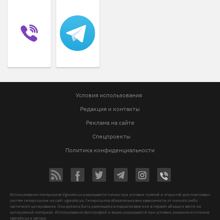
Условия использования
Редакция и контакты
Реклама на сайте
Спецпроекты
Политика конфиденциальности
Использование материалов Vgorode.ua разрешается только при условии прямой и открытой для поисковых
систем гиперссылки на сайт vgorode.ua. Гиперссылка обязательна вне зависимости от полного либо
частичного цитирования. Она должна быть размещена в подзаголовке или в первом абзаце и вести на
цитируемый материал. Использование фотографий и видео разрешается при условии указания источника
vgorode.ua и автора.