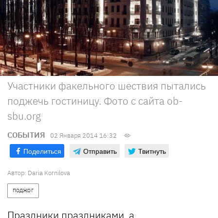
Участники факельного шествия пытались
поджечь гостиницу. Фото с сайта ob-
sbu.org
СОБЫТИЯ
02 Января 2014 16:32
Поделиться
Отправить
Твитнуть
Автор:
Daria Kornilova
ПОДЖОГ
Праздники праздниками, а