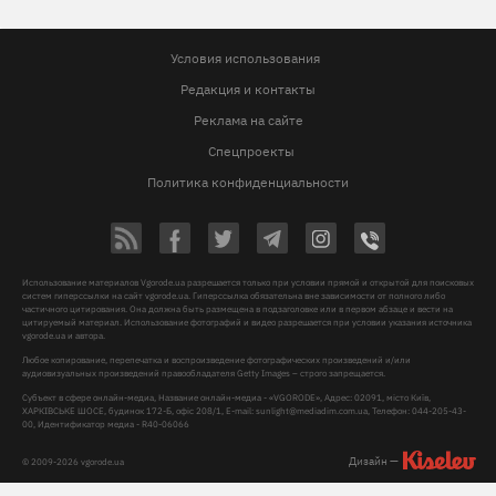
Условия использования
Редакция и контакты
Реклама на сайте
Спецпроекты
Политика конфиденциальности
Использование материалов Vgorode.ua разрешается только при условии прямой и открытой для поисковых
систем гиперссылки на сайт vgorode.ua. Гиперссылка обязательна вне зависимости от полного либо
частичного цитирования. Она должна быть размещена в подзаголовке или в первом абзаце и вести на
цитируемый материал. Использование фотографий и видео разрешается при условии указания источника
vgorode.ua и автора.
Любое копирование, перепечатка и воспроизведение фотографических произведений и/или
аудиовизуальных произведений правообладателя Getty Images – строго запрещается.
Субъект в сфере онлайн-медиа, Название онлайн-медиа - «VGORODE», Адрес: 02091, місто Київ,
ХАРКІВСЬКЕ ШОСЕ, будинок 172-Б, офіс 208/1, E-mail:
sunlight@mediadim.com.ua
, Телефон: 044-205-43-
00, Идентификатор медиа - R40-06066
Дизайн —
© 2009-2026 vgorode.ua