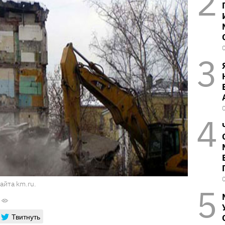
айта km.ru.
Твитнуть