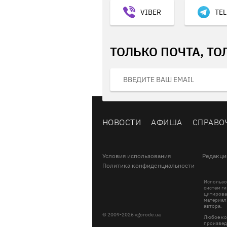
VIBER
TE
ТОЛЬКО ПОЧТА, ТО
НОВОСТИ
АФИША
СПРАВО
Условия использования
Редакци
Политика конфиденциальности
Использо
систем ги
цитирова
материал
автора.
© 2009-2026 vgorode.ua
Любое ко
произвед