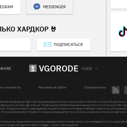
LEGRAM
MESSENGER
ЛЬКО ХАРДКОР 🤘
ПОДПИСАТЬСЯ
VGORODE
ЧНИК
КИЕВ
я и контакты
Реклама на сайте
Спецпроекты
вание материалов Vgorode.ua разрешается только при условии прямой и открытой для поис
перссылки на сайт vgorode.ua. Гиперссылка обязательна вне зависимости от полного либо ча
ния. Она должна быть размещена в подзаголовке или в первом абзаце и вести на цитируемый
. Использование фотографий и видео разрешается при условии указания источника vgorode.u
пирование, перепечатка и воспроизведение фотографических произведений и/или аудиови
ений правообладателя Getty Images – строго запрещается.