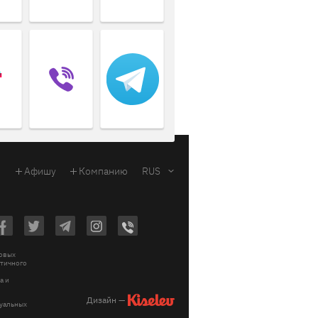
Афишу
Компанию
RUS
ковых
стичного
a и
Дизайн —
зуальных