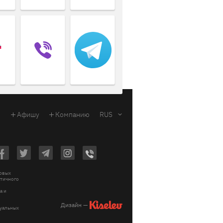
Афишу
Компанию
RUS
ковых
стичного
a и
Дизайн —
зуальных