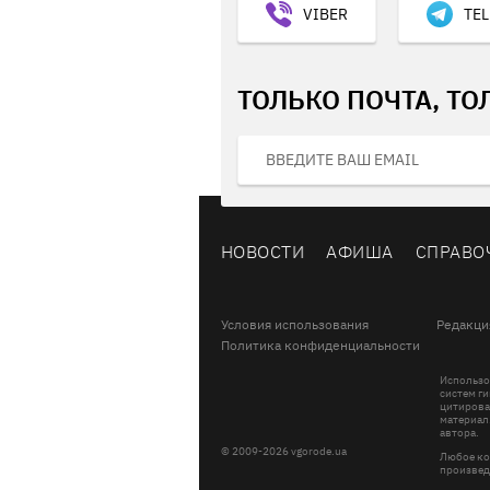
VIBER
TE
ТОЛЬКО ПОЧТА, ТО
НОВОСТИ
АФИША
СПРАВО
Условия использования
Редакци
Политика конфиденциальности
Использо
систем ги
цитирова
материал
автора.
© 2009-2026 vgorode.ua
Любое ко
произвед