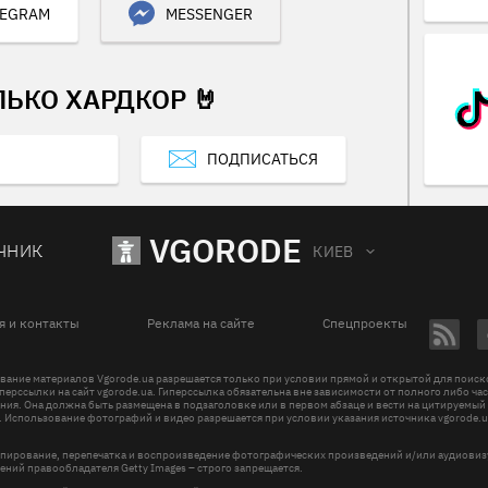
LEGRAM
MESSENGER
ЛЬКО ХАРДКОР 🤘
ПОДПИСАТЬСЯ
VGORODE
ЧНИК
КИЕВ
я и контакты
Реклама на сайте
Спецпроекты
вание материалов Vgorode.ua разрешается только при условии прямой и открытой для поис
перссылки на сайт vgorode.ua. Гиперссылка обязательна вне зависимости от полного либо ча
ния. Она должна быть размещена в подзаголовке или в первом абзаце и вести на цитируемый
. Использование фотографий и видео разрешается при условии указания источника vgorode.u
пирование, перепечатка и воспроизведение фотографических произведений и/или аудиови
ений правообладателя Getty Images – строго запрещается.