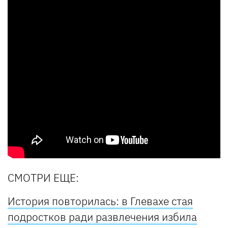
СМОТРИ ЕЩЕ:
История повторилась: в Глевахе стая
подростков ради развлечения избила